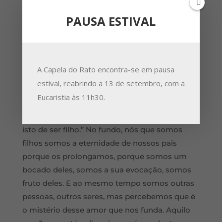
Evangelho de S. Mateus que hoje nós lemos.
PAUSA ESTIVAL
Jesus diz: “Tudo me foi dado por Meu Pai,
ninguém conhece o Filho se não o Pai e
ninguém conhece o Pai se não o Filho e
aquele a quem o Filho O quiser revelar.” Isto
A Capela do Rato encontra-se em pausa
não é um enigma de Jesus, é dizer: “Só por
estival, reabrindo a 13 de setembro, com a
dentro do amor é que se conhece, só no
Eucaristia às 11h30.
interior de uma relação filial é que se sabe
verdadeiramente, só experimentando o que é
isto de ser filho.” No fundo, nós que somos
filhos somos a eternidade de nossos pais
porque os prolongamos, porque somos um
bocado deles, somos a sua evocação, somos
fruto deles. E ao mesmo tempo somos outras
pessoas, outros seres, mas percebemos que é
o mistério desse amor que nos funda. Aquilo