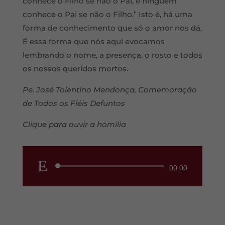
conhece o Filho se não o Pai, e ninguém
conhece o Pai se não o Filho.” Isto é, há uma
forma de conhecimento que só o amor nos dá.
É essa forma que nós aqui evocamos
lembrando o nome, a presença, o rosto e todos
os nossos queridos mortos.
Pe. José Tolentino Mendonça, Comemoração
de Todos os Fiéis Defuntos
Clique para ouvir a homilia
Reprodutor
00:00
de
áudio