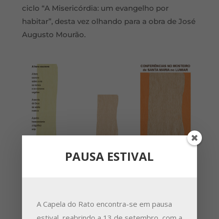
ciclo “A Misericórdia: um evangelho por
habitar”, desta vez olhando para a obra de José
Augusto Mourão.
PAUSA ESTIVAL
A Capela do Rato encontra-se em pausa
estival, reabrindo a 13 de setembro, com a