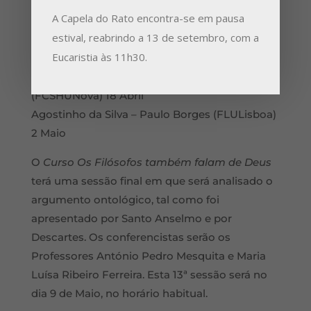
Nietzsche – Viriato Soromenho Marques
A Capela do Rato encontra-se em pausa
(FLULisboa) 4 Abril
estival, reabrindo a 13 de setembro, com a
Paul Ricoeur – Carlos João Correia (FLULisboa)
Eucaristia às 11h30.
11 Abril
Simone Weil – Maria José Vaz Pinto
(FCSHUNova) 18 Abril
Agostinho da Silva – Paulo Borges (FLULisboa)
2 Maio
O
Curso Os Filósofos também falam de Deus
terá uma sessão final em que será analisado o
argumento ontológico, tal como foi
apresentado por Santo Anselmo e por
Descartes. Os conferencistas serão os
Professores António Pedro Mesquita e Maria
Luísa Ribeiro Ferreira. Esta 13ª sessão será no
dia 9 de Maio, no horário habitual.