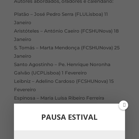
Autores abordados, oradores e calendário:
Platão – José Pedro Serra (FLULisboa) 11
Janeiro
Aristóteles – António Caeiro (FCSHUNova) 18
Janeiro
S. Tomás – Marta Mendonça (FCSHUNova) 25
Janeiro
Santo Agostinho – Pe. Henrique Noronha
Galvão (UCPLisboa) 1 Fevereiro
Leibniz – Adelino Cardoso (FCSHUNova) 15
Fevereiro
Espinosa – Maria Luísa Ribeiro Ferreira
(FLULisboa) 29 Fevereiro
PAUSA ESTIVAL
Kant – Irene Borges-Duarte (UÉvora) 7 Março
Hegel – Manuel José Carmo Ferreira
(FLULisboa) 14 Março