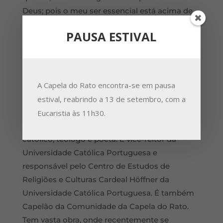
Deus; pois o meu ser essencial está acima de
Deus, na medida em que concebemos Deus
PAUSA ESTIVAL
como origem das criaturas”.
O moderador será o Professor Carlos João
Correia e o encontro terá lugar no Anfiteatro III
A Capela do Rato encontra-se em pausa
da Faculdade de Letras da Universidade de
estival, reabrindo a 13 de setembro, com a
Lisboa, no dia 5 de Maio, às 18h 30m. A entrada
é livre.
Eucaristia às 11h30.
José Tolentino de Mendonça é sacerdote
católico, teólogo e poeta. É vice-reitor da
Universidade Católica Portuguesa e
responsável pelo Centro de Estudos de
Religiões e Culturas Cardeal Höffner da
Universidade Católica Portuguesa. É também
Capelão da Comunidade da Capela do Rato.
Tem vasta obra, onde recentemente se