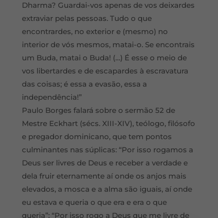
Dharma? Guardai-vos apenas de vos deixardes
extraviar pelas pessoas. Tudo o que
encontrardes, no exterior e (mesmo) no
interior de vós mesmos, matai-o. Se encontrais
um Buda, matai o Buda! (…) É esse o meio de
vos libertardes e de escapardes à escravatura
das coisas; é essa a evasão, essa a
independência!”
Paulo Borges falará sobre o sermão 52 de
Mestre Eckhart (sécs. XIII-XIV), teólogo, filósofo
e pregador dominicano, que tem pontos
culminantes nas súplicas: “Por isso rogamos a
Deus ser livres de Deus e receber a verdade e
dela fruir eternamente aí onde os anjos mais
elevados, a mosca e a alma são iguais, aí onde
eu estava e queria o que era e era o que
queria”; “Por isso rogo a Deus que me livre de