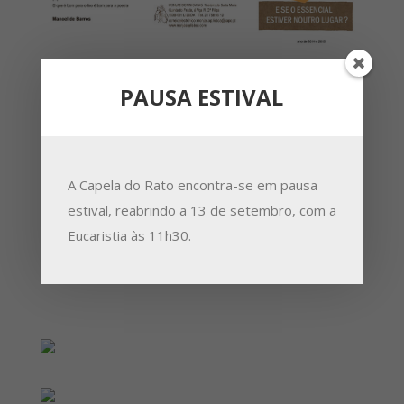
PAUSA ESTIVAL
A Capela do Rato encontra-se em pausa
estival, reabrindo a 13 de setembro, com a
Eucaristia às 11h30.