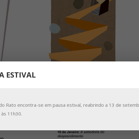
A ESTIVAL
do Rato encontra-se em pausa estival, reabrindo a 13 de setemb
a às 11h30.