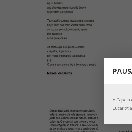
PAUS
A Capela 
Eucaristi