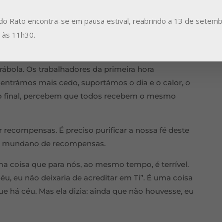
do Rato encontra-se em pausa estival, reabrindo a 13 de setemb
entes escutarem os não crentes, como faz muito
a às 11h30.
s e dialogarem sobre isso.
os no trabalho da vinha? Não é para ganhar mais
rábola. Os trabalhadores da primeira hora
 entrámos mais cedo, suportámos o dia e o calor, o
no final, percebem que todos recebem o mesmo
recompensas. É preciso purificar a nossa fé deste
to mundano de recompensas.
a coisa que para nós, ao mesmo tempo, é terrível.
céu, eu não deixaria de acreditar em Ti”. É uma coisa
ue há céu. Mas ela dizia: ainda que não houvesse, eu