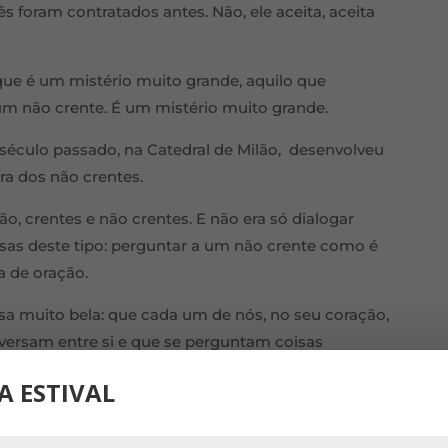
cês foram contratados antes. Não, ele aceita, aceita
 que é um mistério muito grande, aquilo que
m não crente. É um mistério muito grande.
o século passado, na Catedral de Milão, desenvolveu
a dos não crentes.
lão, crentes e não crentes. E não era só dialogar
isas deste tipo: perguntar a um não crente como é
a de oração.
isa muito bela: que cada um de nós, no seu coração,
versam entre si e que se perguntam coisas
tas que o nosso coração faz porque, dentro de nós,
A ESTIVAL
ir o não crente que existe em nós porque ele, se
 eu penso que é a minha fé mas que, verdadeiramente,