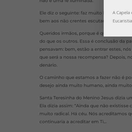
não é uma fé iluminada.
A Capela 
Ele diz o seguinte: faz muito bem aos cr
Eucaristi
bem aos não crentes escutarem os crente
Queridos irmãos, porque é que nós estam
do que os outros. Essa é conclusão da pa
pensavam: bem, estão a entrar estes, nós
que será a nossa recompensa? Depois, 
denário.
O caminho que estamos a fazer não é por 
desejo ainda muito humano, ainda mui
Santa Teresinha do Menino Jesus dizia um
Ela dizia assim: “Ainda que não existisse 
muito radical. Há céu. Nós acreditamos q
continuaria a acreditar em Ti…