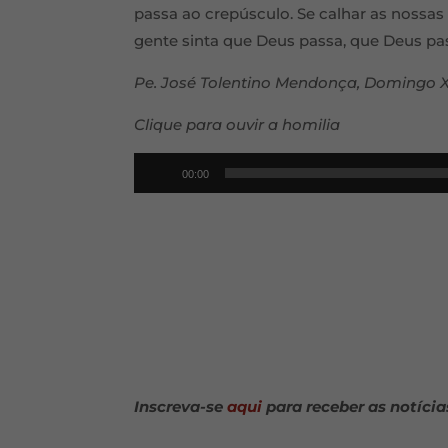
passa ao crepúsculo. Se calhar as nossas
gente sinta que Deus passa, que Deus pa
Pe. José Tolentino Mendonça, Doming
Clique para ouvir a homilia
Reprodutor
00:00
de
áudio
Inscreva-se
aqui
para receber as notícia