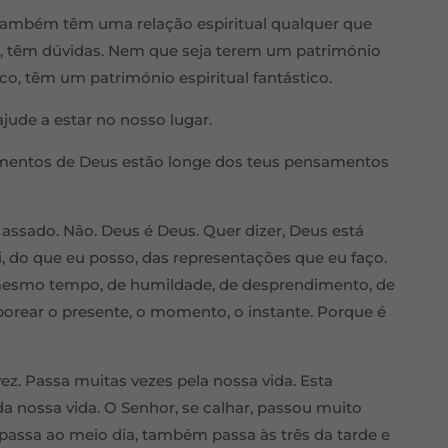
também têm uma relação espiritual qualquer que
da, têm dúvidas. Nem que seja terem um património
co, têm um património espiritual fantástico.
jude a estar no nosso lugar.
samentos de Deus estão longe dos teus pensamentos
 assado. Não. Deus é Deus. Quer dizer, Deus está
i, do que eu posso, das representações que eu faço.
mesmo tempo, de humildade, de desprendimento, de
borear o presente, o momento, o instante. Porque é
z. Passa muitas vezes pela nossa vida. Esta
a nossa vida. O Senhor, se calhar, passou muito
assa ao meio dia, também passa às três da tarde e