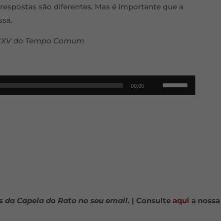
 respostas são diferentes. Mas é importante que a
ssa.
o XXV do Tempo Comum
Use
00:00
as
setas
cima/baixo
para
aumentar
ou
diminuir
o
s da Capela do Rato no seu email.
| Consulte
aqui
a nossa
volume.