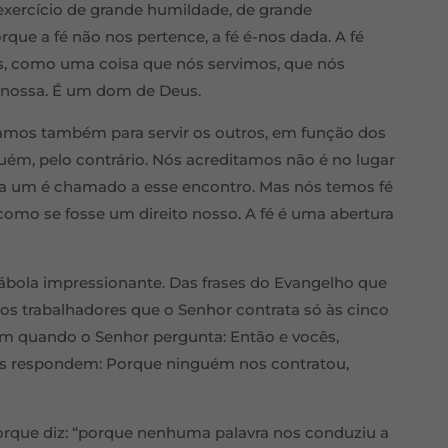
 exercício de grande humildade, de grande
que a fé não nos pertence, a fé é-nos dada. A fé
nos, como uma coisa que nós servimos, que nós
nossa. É um dom de Deus.
amos também para servir os outros, em função dos
guém, pelo contrário. Nós acreditamos não é no lugar
da um é chamado a esse encontro. Mas nós temos fé
, como se fosse um direito nosso. A fé é uma abertura
ábola impressionante. Das frases do Evangelho que
s trabalhadores que o Senhor contrata só às cinco
em quando o Senhor pergunta: Então e vocês,
les respondem: Porque ninguém nos contratou,
porque diz: “porque nenhuma palavra nos conduziu a