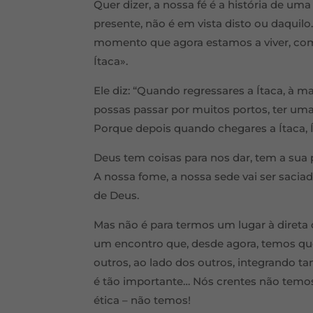
Quer dizer, a nossa fé é a história de um
presente, não é em vista disto ou daqui
momento que agora estamos a viver, com
Ítaca».
Ele diz: “Quando regressares a Ítaca, à m
possas passar por muitos portos, ter uma
Porque depois quando chegares a Ítaca, Í
Deus tem coisas para nos dar, tem a sua 
A nossa fome, a nossa sede vai ser sacia
de Deus.
Mas não é para termos um lugar à direta
um encontro que, desde agora, temos que
outros, ao lado dos outros, integrando t
é tão importante… Nós crentes não temo
ética – não temos!