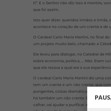
ti”. E o Senhor não diz: isso é mentira, vo
que foi assim.
Isto quer dizer, queridos irmãos e irmãs,
acontece no coração de um crente e de u
O Cardeal Carlo Maria Martini, no final d
um projeto muito belo, chamado a Cátedr
Ele levou para dialogar, na Catedral de Mi
sobre economia, política, … Não. Eram co
que ele rezava e qual era a sua experiênci
O cardeal Carlo Maria Martini diz uma co
tem um crente e um não crente, que con
pungentes, coisas dramáticas. Há pergun
PAUS
há também um não crente. E é preciso ouv
calhar, vai ajudar a purificar aquilo que