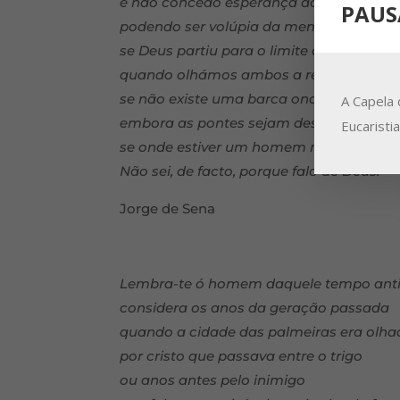
e não concedo esperança ao que anda
PAUS
podendo ser volúpia da memória livre;
se Deus partiu para o limite da vida
quando olhámos ambos a realidade das 
se não existe uma barca onde o rumo se 
A Capela 
embora as pontes sejam dessas barcas;
Eucaristi
se onde estiver um homem não estará 
Não sei, de facto, porque falo de Deus.
Jorge de Sena
Lembra-te ó homem daquele tempo ant
considera os anos da geração passada
quando a cidade das palmeiras era olha
por cristo que passava entre o trigo
ou anos antes pelo inimigo