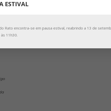
 em mim
A ESTIVAL
coisas;
invente,
do Rato encontra-se em pausa estival, reabrindo a 13 de setemb
a às 11h30.
outro homem.
igo
da