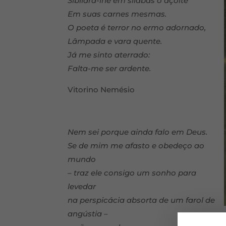
Sibilara-lhe em sílabas o açoite
Em suas carnes mesmas.
O poeta é terror no ermo adornado,
Lâmpada e vara quente.
Já me sinto aterrado:
Falta-me ser ardente.
Vitorino Nemésio
Nem sei porque ainda falo em Deus.
Se de mim me afasto e obedeço ao
mundo
– traz ele consigo um sonho para
levedar
na perspicácia absorta de um farol de
angústia –