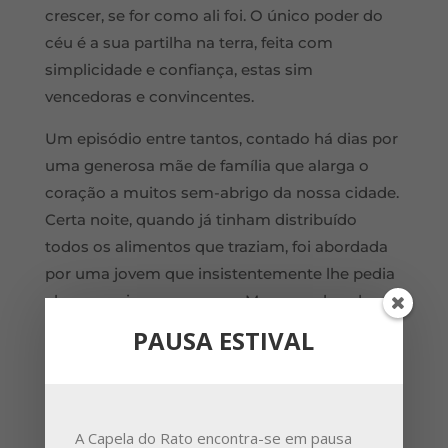
crescer, se for como ali foi. O único poder do
céu é a sua partilha na terra, feita com
simplicidade e confiança, estas sim
vencedoras e convincentes.
Um episódio entre tantos, contado há dias por
uma generosa mãe de família que alarga o
coração a muitos sem-abrigo da nossa cidade.
Certa noite, quando já tinham distribuído
todos os alimentos que traziam, foi abordada
por uma jovem que insistentemente lhe pedia
alguma coisa para comer. Mesmo sabendo
que já não havia nada na panela, ainda voltou a
PAUSA ESTIVAL
abri-la e, vendo bem, encontrou que chegasse
e até sobrasse… Dizia-me esta senhora que não
desiste de voltar semana após semana ao
encontro dos sem-abrigo, por eles com
A Capela do Rato encontra-se em pausa