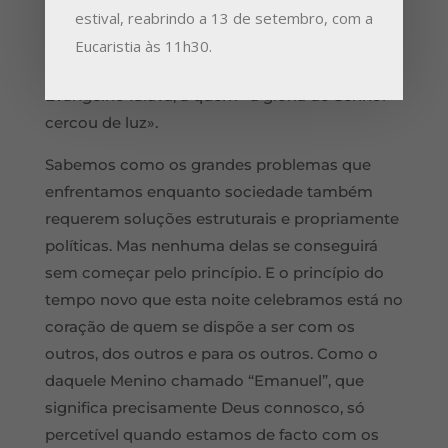
certeza, mas também para permanecer no
estival, reabrindo a 13 de setembro, com a
grande milagre que só acontece a quem
Eucaristia às 11h30.
partilha. Como àqueles pastores de que o
Evangelho falava, a quem «a glória do Senhor
cercou de luz».
Sabemos como os grandes problemas que
enfrentamos enquanto sociedade também
requerem soluções estruturais e propriamente
políticas. Mas nenhuma delas se conseguirá
sem começar pelo princípio. E o princípio do
tempo novo que esta noite celebramos está no
coração de quem se dispõe a ser com os
outros, dos outros e para os outros. Como o
daquele Menino chamado “Emanuel”, que
significa precisamente Deus connosco, só
percetível quando estamos de facto com os