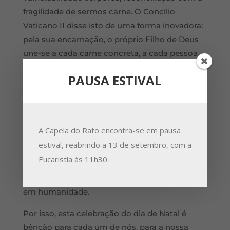
fragilidade de sermos carne. O Concílio
Vaticano II disse isto de uma forma inovadora:
pela sua encarnação, o próprio Filho de Deus
une-se a cada carne concreta, a cada pessoa
em sua existê
ncia corp
órea (cf. GS 22). Em
PAUSA ESTIVAL
nossa carne Cristo une-se a nós, torna-se
presente em nós; em sua carne, todos e cada
um de nó
s, est
á presente e unido a Cristo.
Somos, na carne de Cristo, uma comunhã
o de
A Capela do Rato encontra-se em pausa
hist
órias singulares, de biografias, de
estival, reabrindo a 13 de setembro, com a
existências corpóreas que se cruzam, se
Eucaristia às 11h30.
confrontam e se completam. E na aceitação
da vulnerabilidade da nossa carne crescemos
em humanidade.
Por isso, esta celebração do dia de Natal é
b
ê
n
ção para cada um de nós, para a nossa