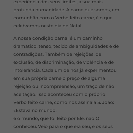
experiência dos seus limites, a sua mais
profunda humanidade. A carne que somos, em
comunhão com o Verbo feito carne, é o que
celebramos neste dia de Natal.
A nossa condição carnal é um caminho
dramático, tenso, tecido de ambiguidades e de
contradições. També
m de rejei
çõ
es, de
exclus
ã
o, de discrimina
ção, de violê
ncia e de
intoler
ância. Cada um de nó
s j
á experimentou
em sua própria carne o preço de alguma
rejeição ou incompreensão, um traç
o de n
ão
aceitação. Isso aconteceu com o próprio
Verbo feito carne, como nos assinala S. Joã
o:
«Estava no mundo,
e o mundo, que foi feito por Ele, não O
conheceu. Veio para o que era seu, e os seus