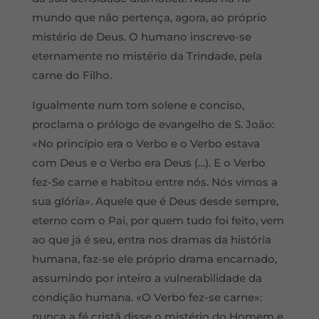
mundo que nã
o perten
ça, agora, ao pró
prio
mist
ério de Deus. O humano inscreve-se
eternamente no mistério da Trindade, pela
carne do Filho.
Igualmente num tom solene e conciso,
proclama o prólogo de evangelho de S. Joã
o:
«
No princí
pio era o Verbo e o Verbo estava
com Deus e o Verbo era Deus (…). E o Verbo
fez-Se carne e habitou entre nós. Nós vimos a
sua gló
ria
». Aquele que é Deus desde sempre,
eterno com o Pai, por quem tudo foi feito, vem
ao que já é seu, entra nos dramas da história
humana, faz-se ele próprio drama encarnado,
assumindo por inteiro a vulnerabilidade da
condição humana. «O Verbo fez-se carne»
:
nunca a f
é
crist
ã disse o mistério do Homem e