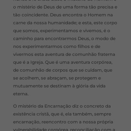
o mistério de Deus de uma forma tã
o precisa e
t
ão coincidente. Deus encontra o Homem na
carne da nossa humanidade; e esta, este corpo
que somos, experimentamos e vivemos, é o
caminho para encontrarmos Deus, o modo de
nos experimentarmos como filhos e de
vivermos esta aventura de comunhã
o fraterna
que
é
a Igreja. Que
é uma aventura corpórea,
de comunhão de corpos que se cuidam, que
se acolhem, se abraçam, se protegem e
mutuamente se destinam à
gl
ória da vida
eterna.
O mistério da Encarnação diz o concreto da
existência cristã
, que
é
, ela tamb
ém, sempre
encarnação, reencontro com a nossa própria
vulnerabilidade corpó
rea, reconcilia
ção com a