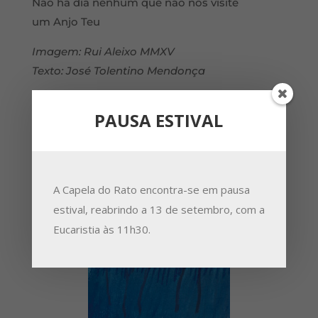
Não há dia nenhum que não nos visite
um Anjo Teu
Imagem: Rui Aleixo MMXV
Texto: José Tolentino Mendonça
PAUSA ESTIVAL
A Capela do Rato encontra-se em pausa
estival, reabrindo a 13 de setembro, com a
Eucaristia às 11h30.