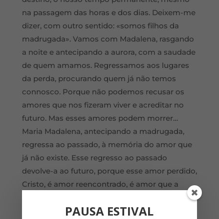
na passagem das horas e dos dias. Deixem-me
dizer, com outro sentido: «somos filhos da
madrugada». Vamos com Madalena, rasgando
a noite e antecipando a aurora, com a saudade
de quem amamos. Regressamos aos lugares
da perda, procurando quem já não temos
connosco. Porque não podemos recusar os
amores que nos fizeram viver e acreditar no
futuro. Mas esses amores podem morrer…
Maria Madalena, antecipando a madrugada,
regressa ao passado, à memória do amor que
já não existe. Esse regresso ao passado
devolve-a ao futuro, porque esse amor perdido,
Cristo, é amor reencontrado, é amor que a
reencontra e a promete.
PAUSA ESTIVAL
Pedro e João correm ao sepulcro para ver com