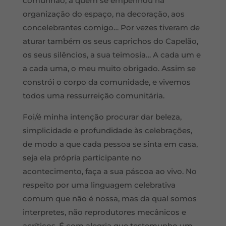
comunhão, a quem se empenhou na
organização do espaço, na decoração, aos
concelebrantes comigo… Por vezes tiveram de
aturar também os seus caprichos do Capelão,
os seus silêncios, a sua teimosia… A cada um e
a cada uma, o meu muito obrigado. Assim se
constrói o corpo da comunidade, e vivemos
todos uma ressurreição comunitária.
Foi/é minha intenção procurar dar beleza,
simplicidade e profundidade às celebrações,
de modo a que cada pessoa se sinta em casa,
seja ela própria participante no
acontecimento, faça a sua páscoa ao vivo. No
respeito por uma linguagem celebrativa
comum que não é nossa, mas da qual somos
interpretes, não reprodutores mecânicos e
acríticos. É com alegria que testemunho um