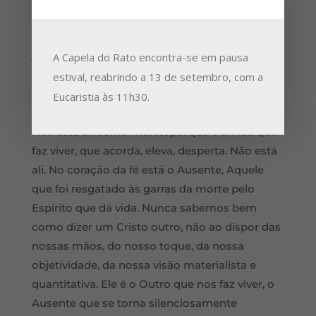
os próprios olhos o estranho, a surpresa dos
acontecimentos: o corpo do Senhor que se
julgavam acantonado num ângulo, qual morto
A Capela do Rato encontra-se em pausa
quieto e imóvel, a receber a romagem da
estival, reabrindo a 13 de setembro, com a
nossa saudade, não está lá. Há vazio no
Eucaristia às 11h30.
sepulcro. Ausência. O inesperado acontece.
Não está ali como morto, porque é a Vida que
faz viver, que acorda, eleva, desperta. Não está
ali. No coração da fé está o Ausente, Aquele
que foi resgatado às garras da morte pelo
Espírito que dá vida. Nunca sabemos bem
como dizer um Cristo outro, não ao dispor das
nossas mãos, do nosso toque, da nossa
objetividade, da nossa visão materialista e
quantitativa. Ele é o Outro que nos faz viver, o
Ausente que se torna silenciosamente