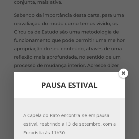
conjunta, mais ativa.
Sabendo da importância desta carta, para uma
reavaliação do modo como temos vivido, os
Círculos de Estudo são uma metodologia de
funcionamento que pode permitir uma melhor
apropriação do seu conteúdo, através de uma
reflexão mais aprofundada, no sentido de um
processo de mudança interior. Acresce dizer
que este modelo possibilita em simultâneo o
desenvolvimento pessoal e o envolvimento de
PAUSA ESTIVAL
toda a comunidade, não deixando ninguém de
fora, e ajudando ao seu crescimento.
Nos tempos atuais, este modo de organização
A Capela do Rato encontra-se em pausa
pode ter uma importância acrescida porque
estival, reabrindo a 13 de setembro, com a
promove a aproximação das pessoas que se
Eucaristia às 11h30.
encontram mais isoladas, ajudando a criar um