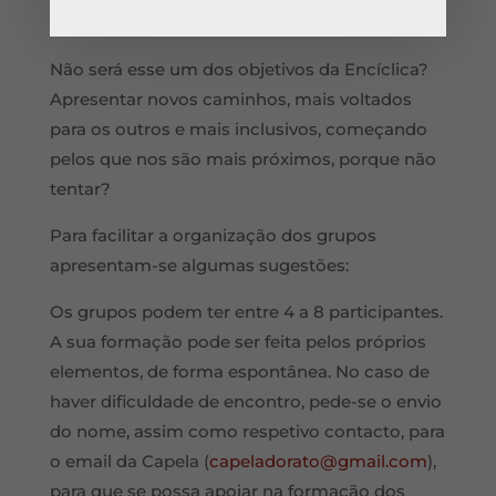
sentido de pertença…
Não será esse um dos objetivos da Encíclica?
Apresentar novos caminhos, mais voltados
para os outros e mais inclusivos, começando
pelos que nos são mais próximos, porque não
tentar?
Para facilitar a organização dos grupos
apresentam-se algumas sugestões:
Os grupos podem ter entre 4 a 8 participantes.
A sua formação pode ser feita pelos próprios
elementos, de forma espontânea. No caso de
haver dificuldade de encontro, pede-se o envio
do nome, assim como respetivo contacto, para
o email da Capela (
capeladorato@gmail.com
),
para que se possa apoiar na formação dos