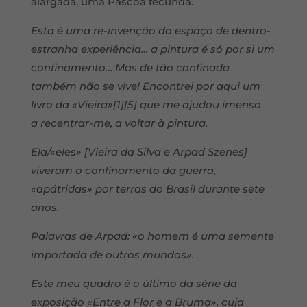
alargada, uma Páscoa fecunda.
Esta é uma re-invenção do espaço de dentro-
estranha experiência… a
pintura é só por si um
confinamento… Mas de tão confinada
também não
se vive!
Encontrei por aqui um
livro da «Vieira»[1][5] que me ajudou imenso
a
recentrar-me, a voltar à pintura.
Ela/«eles» [Vieira da Silva e Arpad Szenes]
viveram o confinamento da
guerra,
«apátridas» por terras do Brasil durante sete
anos.
Palavras de Arpad: «o homem é uma semente
importada de outros mundos».
Este meu quadro é o último da série da
exposição «Entre a Flor e a
Bruma», cuja