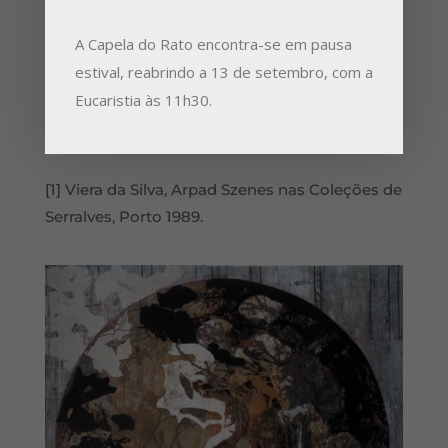
longe aqui tão perto.
A Capela do Rato encontra-se em pausa
Quinta da Onia / Abrantes
estival, reabrindo a 13 de setembro, com a
7 abril 2020
Eucaristia às 11h30.
————————-
[1] Viera da Silva, Arpad Szenes nas Coleções de
Serralves, Porto 1989.