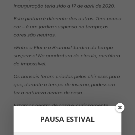
inauguração teria sido a 17 de abril de 2020.
Esta pintura é diferente das outras. Tem pouca
cor – é um jardim
suspenso no tempo; as
cores são neutras.
«Entre a Flor e a Bruma»! Jardim do tempo
suspenso! Na quadratura do
círculo, metáfora
do impossível.
Os bonsais foram criados pelos chineses para
que, durante o tempo de
inverno, pudessem
ter a natureza dentro de casa.
Estamos dentro de casa e, curiosamente,
procuramos estar junto da
natureza. Nunca
PAUSA ESTIVAL
ela nos foi tão importante e, ao mesmo
tempo, tão
longínqua. Experimentamos o