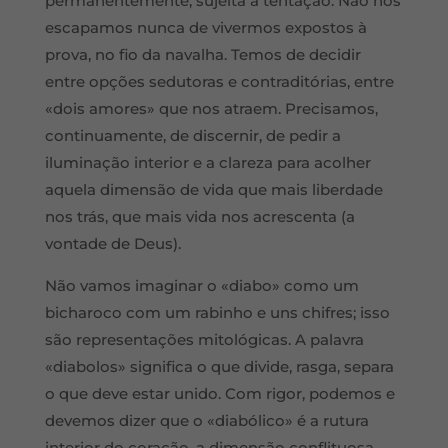
permanentemente, sujeita à tentação. Não nos
escapamos nunca de vivermos expostos à
prova, no fio da navalha. Temos de decidir
entre opções sedutoras e contraditórias, entre
«dois amores» que nos atraem. Precisamos,
continuamente, de discernir, de pedir a
iluminação interior e a clareza para acolher
aquela dimensão de vida que mais liberdade
nos trás, que mais vida nos acrescenta (a
vontade de Deus).
Não vamos imaginar o «diabo» como um
bicharoco com um rabinho e uns chifres; isso
são representações mitológicas. A palavra
«diabolos» significa o que divide, rasga, separa
o que deve estar unido. Com rigor, podemos e
devemos dizer que o «diabólico» é a rutura
interior do coração, a dimensão conflituosa