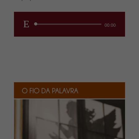
Reprodutor
00:00
de
áudio