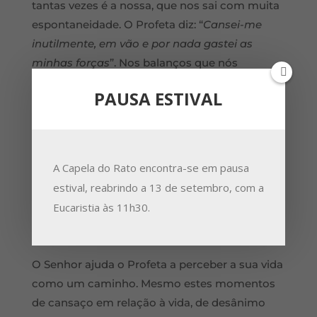
tantas vezes é a nossa, que nos sai com muita
espontaneidade. O Profeta diz: “
Cansei-me
inutilmente, em vão e por nada gastei as
minhas forças
”. Nos balanços que nós
fazemos da nossa vida (o que é que valeu a
PAUSA ESTIVAL
pena, o que é que não valeu, o que é que eu fiz,
o que é que eu consegui, o que é que continua,
o que é que fica para trás) muitas vezes os
anos nos vão fazendo entrar num pessimismo
A Capela do Rato encontra-se em pausa
muito carregado. Olhamos para a vida ou com
estival, reabrindo a 13 de setembro, com a
um cinismo ou com uma dor, incapazes de
Eucaristia às 11h30.
abraçar isto em nós que nos desgosta, isto que
parece que foi inútil, que não valeu a pena.
O Senhor ajuda o Profeta a perceber a sua vida
como um caminho. Mesmo estes momentos
de cansaço em relação à vida, de desânimo