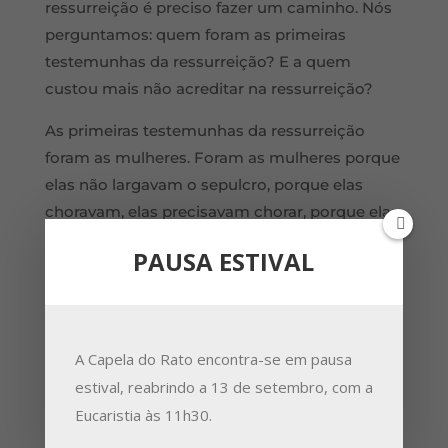
ressurreição é preciso fazer um caminho. Nós
perguntamos: quem foram as primeiras
testemunhas da ressurreição? E a quem
custou mais não acreditar na ressurreição?
As primeiras testemunhas da ressurreição
foram as mulheres. Foram as mulheres porque
elas não largavam o sepulcro, porque elas
choravam, elas precisavam chorar, porque elas
levavam perfumes, porque elas cuidavam, elas
PAUSA ESTIVAL
queriam cuidar na morte e para lá da própria
morte, porque elas queriam ficar ali, porque
não tinham nada a perder. Não tinham medo
que lhes dissessem: “Tu és Dele, tu és
A Capela do Rato encontra-se em pausa
Daquele.” Elas não tinham nada a perder. E, ao
estival, reabrindo a 13 de setembro, com a
mesmo tempo, o testemunho das mulheres
Eucaristia às 11h30.
também não era válido num tribunal judaico.