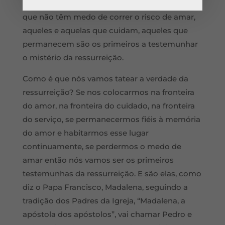
Então, reparem, aquelas que amam, aquelas
que não têm medo de correr o risco de amar,
aqueles e aquelas que cuidam, aqueles que
permanecem são os primeiros a testemunhar
o mistério da ressurreição.
Como é que nós vamos tatear a verdade da
ressurreição? Se nos colocarmos na fronteira
do amor, na fronteira do cuidado, na fronteira
do serviço, se permanecermos fiéis à memória
do amor e habitarmos esse lugar
continuamente, se perdermos o medo de
amar então nós vamos ser os primeiros
testemunhas da ressurreição. E são elas, como
diz o Papa Francisco, Madalena, seguindo a
tradição dos Padres da Igreja, “Madalena, a
apóstola dos apóstolos”, vai chamar Pedro e