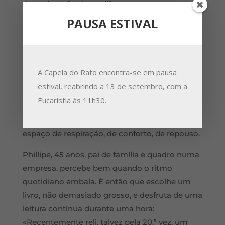
duas situações bem diferentes, mas que
conduzem sempre à vida espiritual.
PAUSA ESTIVAL
Há os casos em que a fé é vivida com
simplicidade, regularmente, e nasce o desejo
de aprofundar a oração, a leitura da Bíblia, o
A Capela do Rato encontra-se em pausa
conhecimento de Cristo. Ou então sucede
estival, reabrindo a 13 de setembro, com a
uma provação que vem perturbar a vida
Eucaristia às 11h30.
interior; face à doença, a dificuldades de
relação, ao luto, o livro pode tornar-se um
espaço de respiração, de conforto, de repouso.
Phillipe, 45 anos, pai de família e quadro numa
empresa, percebe bem quando o ritmo
quotidiano embala. É então que escolhe um
livro, não demasiado grosso, e desfruta de uma
leitura contínua durante uma hora:
«Recentemente reli, talvez pela 20.ª vez, um