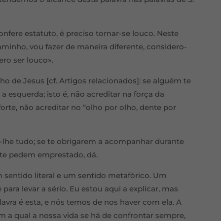
ere estatuto, é preciso tornar-se louco. Neste
caminho, vou fazer de maneira diferente, considero-
ero ser louco».
o de Jesus [cf. Artigos relacionados]: se alguém te
a esquerda; isto é, não acreditar na força da
forte, não acreditar no “olho por olho, dente por
xa-lhe tudo; se te obrigarem a acompanhar durante
 te pedem emprestado, dá.
sentido literal e um sentido metafórico. Um
é para levar a sério. Eu estou aqui a explicar, mas
alavra é esta, e nós temos de nos haver com ela. A
om a qual a nossa vida se há de confrontar sempre,