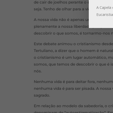
de cair de joelhos perante o espetáculo de
A Capela 
seja. Tenho de olhar para a vida com um 
Eucaristi
A nossa vida não é apenas um instrumen
plenamente a nossa liberdade porque Deu
descobrir o que somos, é tornarmo-nos 
Este debate animou o cristianismo desde
Tertuliano, a dizer que o homem é natural
o cristianismo é um lugar automático, m
somos, que temos de descobrir o que é i
nós.
Nenhuma vida é para deitar fora, nenhuma
nenhuma vida é para ser pisada. A nossa 
sagrado.
Em relação ao modelo da sabedoria, o c
denominam de “autoestigmatização”. Ente