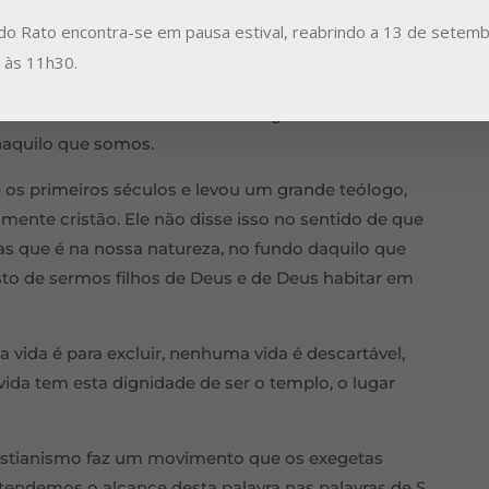
sabalado e divino que é a vida, por mais frágil que
do Rato encontra-se em pausa estival, reabrindo a 13 de setemb
coração diferente, um coração novo.
a às 11h30.
to. Não estamos escravizados a nada; vivemos
s está em nós. Por isso a nossa grande tarefa é
naquilo que somos.
 os primeiros séculos e levou um grande teólogo,
mente cristão. Ele não disse isso no sentido de que
as que é na nossa natureza, no fundo daquilo que
sto de sermos filhos de Deus e de Deus habitar em
 vida é para excluir, nenhuma vida é descartável,
vida tem esta dignidade de ser o templo, o lugar
ristianismo faz um movimento que os exegetas
ndemos o alcance desta palavra nas palavras de S.