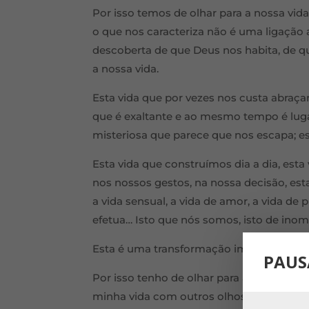
Por isso temos de olhar para a nossa vid
o que nos caracteriza não é uma ligação 
descoberta de que Deus nos habita, de q
a nossa vida.
Esta vida que por vezes nos custa abraçar
que é exaltante e ao mesmo tempo é lugar 
misteriosa que parece que nos escapa; es
Esta vida que construímos dia a dia, est
nos nossos gestos, na nossa decisão, esta
a vida sensual, a vida de amor, a vida 
efetua… Isto que nós somos, isto de inomin
Esta é uma transformação imensa que o 
PAUS
Por isso tenho de olhar para a minha vid
minha vida com outros olhos, com outra