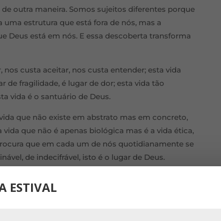
a de outra maneira. Somos sujeitos diferentes porque
a uma estrutura que está fora de nós, mas a
ue Deus está em nós. E essa descoberta transforma
, nos custa aceitar, nos custa entender; esta vida
de fragilidade, é lugar de dor; esta vida tão
ta vida é o santuário de Deus.
a vida que não existe em abstrato mas em concreto,
 vida que não é apenas biológica mas é a vida ética,
de procura que em cada um de nós quotidianamente se
ável, de indecifrável, isto é o lugar de Deus.
cristianismo operou.
A ESTIVAL
a como um lugar sagrado; tenho de olhar para a
 esperança, porventura com outra veneração. Tenho