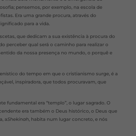
sofia; pensemos, por exemplo, na escola de
sofistas. Era uma grande procura, através do
gnificado para a vida.
cetas, que dedicam a sua existência à procura do
o perceber qual será o caminho para realizar o
o sentido da nossa presença no mundo, o porquê e
nístico do tempo em que o cristianismo surge, é a
nçável, inspiradora, que todos procuravam, que
e fundamental era “templo”, o lugar sagrado. O
scendente era também o Deus histórico, o Deus que
a, a
Shekinah
, habita num lugar concreto, e nós