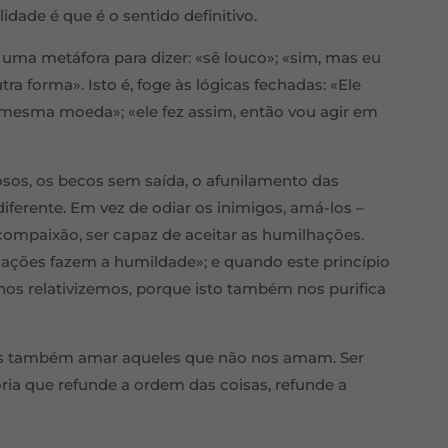
lidade é que é o sentido definitivo.
uma metáfora para dizer: «sê louco»; «sim, mas eu
utra forma». Isto é, foge às lógicas fechadas: «Ele
 mesma moeda»; «ele fez assim, então vou agir em
osos, os becos sem saída, o afunilamento das
iferente. Em vez de odiar os inimigos, amá-los –
 compaixão, ser capaz de aceitar as humilhações.
hações fazem a humildade»; e quando este princípio
nos relativizemos, porque isto também nos purifica
s também amar aqueles que não nos amam. Ser
ria que refunde a ordem das coisas, refunde a